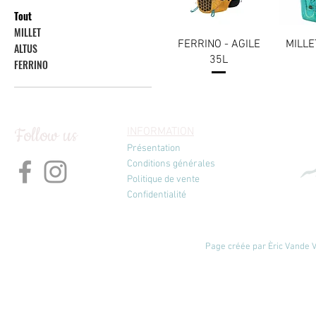
Tout
MILLET
FERRINO - AGILE
MILLE
ALTUS
35L
FERRINO
Follow us
INFORMATION
Présentation
Conditions générales
Politique de vente
Confidentialité
Page créée par Èric Vande Vl