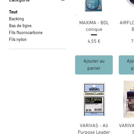
Tout
Backing
MAXIMA - BDL
AIRFLO
Bas de ligne
conique
B
Fils fluorocarbone
Fils nylon
Prix
P
4,55 €
7
Ajouter au
Ajo
panier
p
VARIVAS - All
VARIVA
Purpose Leader