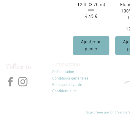
12 ft. (3'70 m)
Fluo
100
Prix
4,45 €
T
Pr
1
Ajouter au
Ajo
panier
p
Follow us
INFORMATION
Présentation
Conditions générales
Politique de vente
Confidentialité
Page créée par Èric Vande Vl