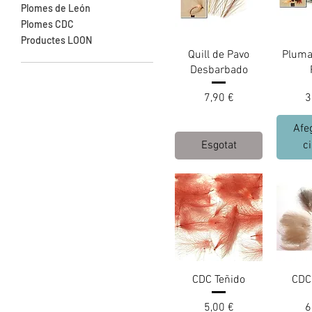
Plomes de León
Plomes CDC
Productes LOON
Quill de Pavo
Pluma
Desbarbado
Preu
P
7,90 €
3
Afeg
Esgotat
ci
CDC Teñido
CDC
Preu
P
5,00 €
6