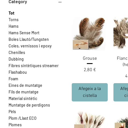
Category
Tot
Torns
Hams
Hams Sense Mort
Boles Llautó/Tungsten
Coles, vernissos i epoxy
Chenilles
Grouse
Flanc
Dubbing
(h
Fibres sintètiques streamer
Preu
2,80 €
Flashabou
P
4
Foam
Eines de muntatge
Afegeix a la
Afeg
Fils de muntatge
cistella
ci
Material sintètic
Muntatge de perdigons
Pèls
Plom /Llast ECO
Plomes