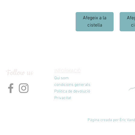
Afegeix a la
Afeg
cistella
ci
Follow us
INFORMACIÓ
Qui som
condicions generals
Política de devolució
Privacitat
Pàgina creada per Èric Vande