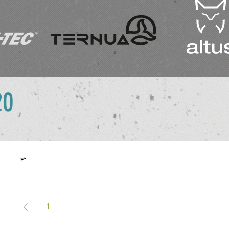
20
LANCASTER
1-
ELEMENTERRE
1
2
3
...
9