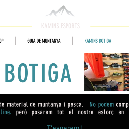
KAMINS ESPORTS
OP
GUIA DE MUNTANYA
KAMINS BOTIGA
BOTIGA
de material de muntanya i pesca.
No podem
comp
line,
però posarem tot el nostre esforç en o
T'esperem!