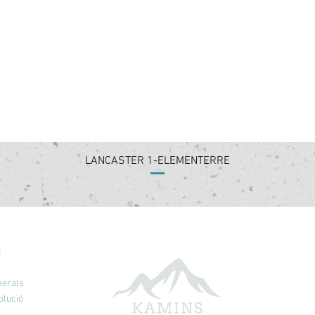
Visualització ràpida
LANCASTER 1-ELEMENTERRE
Ó
nerals
olució