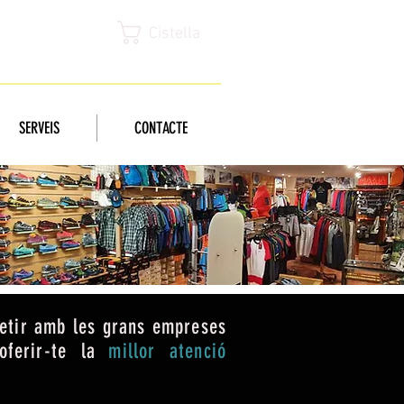
Cistella
SERVEIS
CONTACTE
etir amb les grans empreses
ferir-te la
millor atenció