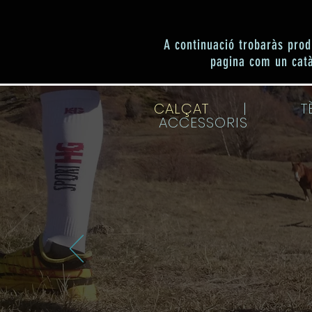
A continuació trobaràs prod
pagina com un catà
CALÇAT
| TÈ
ACCESSORIS