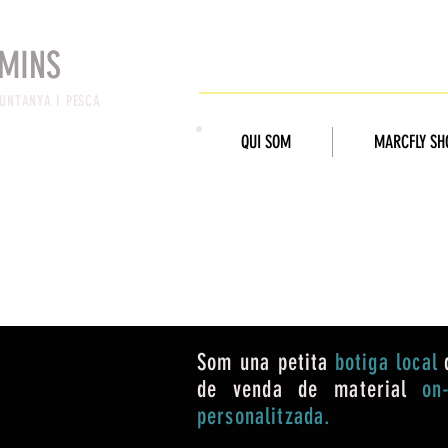
MINS
ESPORTS
UNTANYA I PESCA
QUI SOM
MARCFLY SH
KAMINS
Som una petita
botiga local
de venda de material
on-
personalitzada.