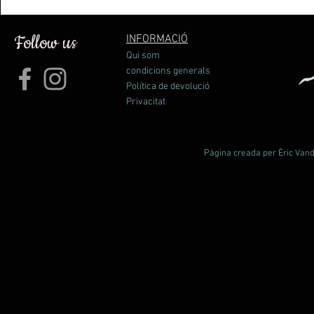
PVP: 34,5 €
Follow us
INFORMACIÓ
Qui som
condicions generals
Política de devolució
Privacitat
Pàgina creada per Èric Vande