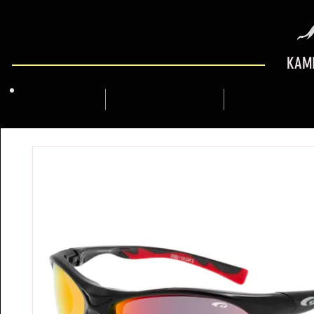
KAMI
QUI SOM
MARCFLY SHOP
GUIA DE MUNT