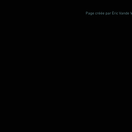
Page créée par Èric Vande Vl