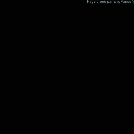
Page créée par Èric Vande Vl