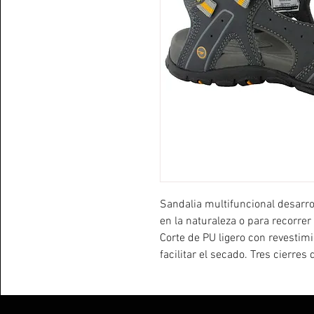
Sandalia multifuncional desarr
en la naturaleza o para recorrer
Corte de PU ligero con revestim
facilitar el secado. Tres cierres
en distintas zonas del pie. Ent
densidad para amortiguar cada 
densidad.