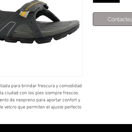
Contacte
ollada para brindar frescura y comodidad
 la ciudad con los pies siempre frescos.
iento de neopreno para aportar confort y
 de velcro que permiten el ajuste perfecto
resuela de EVA moldeada de doble
paso. Piso de caucho carbono de doble