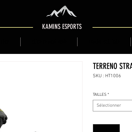
KAMINS ESPORTS
 SHOP
GUIDE DE MONTAGNE
KAMINS BOUTIQUE
TERRENO STRA
SKU : HT1006
TAILLES
*
Sélectionner
Quantité
*