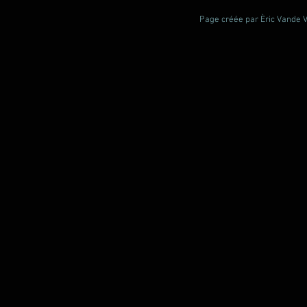
Page créée par Èric Vande Vl