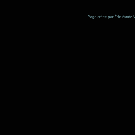
Page créée par Èric Vande Vl