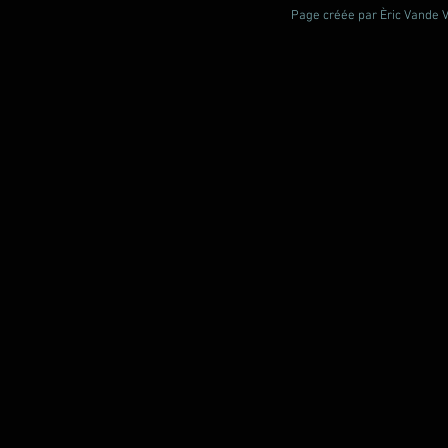
Page créée par Èric Vande Vl