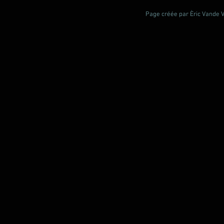
Page créée par Èric Vande Vl