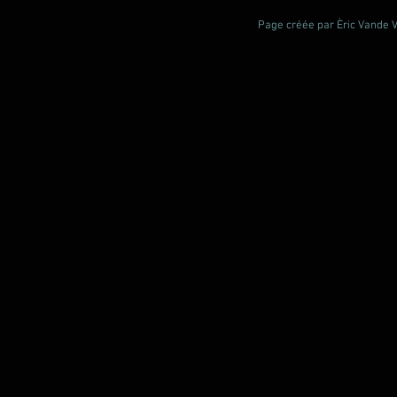
Page créée par Èric Vande Vl