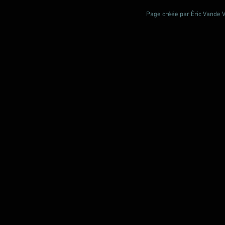
Page créée par Èric Vande Vl