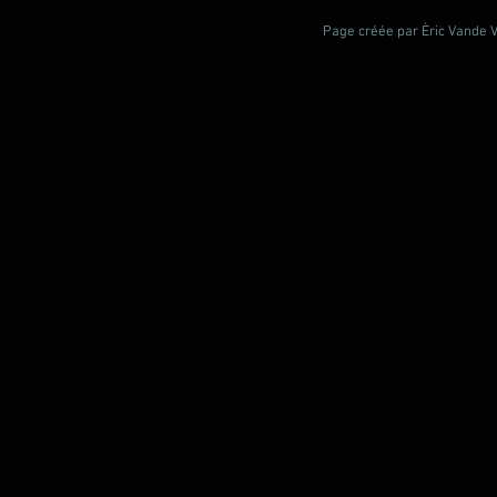
Page créée par Èric Vande Vl