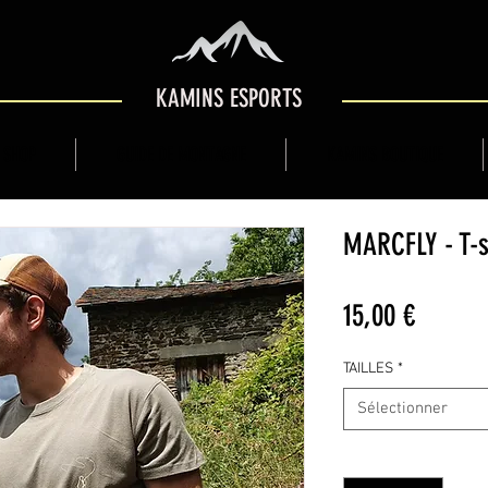
KAMINS ESPORTS
 SHOP
GUIDE DE MONTAGNE
KAMINS BOUTIQUE
MARCFLY - T-s
Prix
15,00 €
TAILLES
*
Sélectionner
Quantité
*