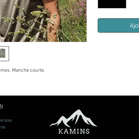
Ajo
mmes. Manche courte.
ON
nérales
nte