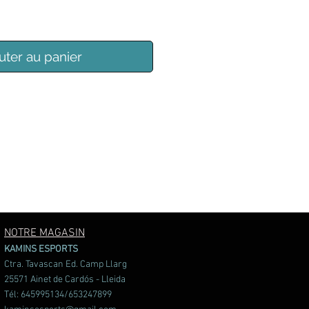
uter au panier
NOTRE MAGASIN
KAMINS ESPORTS
Ctra. Tavascan Ed. Camp Llarg
25571 Ainet de Cardós - Lleida
Tél: 645995134/653247899