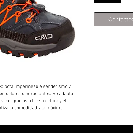
Contacte
ivo bota impermeable senderismo y
s en colores contrastantes. Se adapta a
seco, gracias a la estructura y el
ntiza la comodidad y la máxima
rticular para apoyar el tobillo, con el
, intersuela EVA y el vástago de TPU