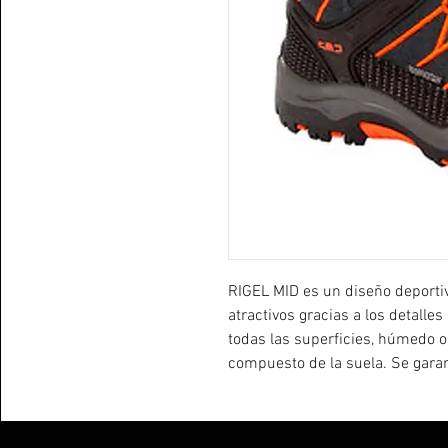
RIGEL MID es un diseño deport
atractivos gracias a los detalle
todas las superficies, húmedo o 
compuesto de la suela. Se gara
estabilidad gracias al sistema pa
delantal de protección de kevlar
adentro.