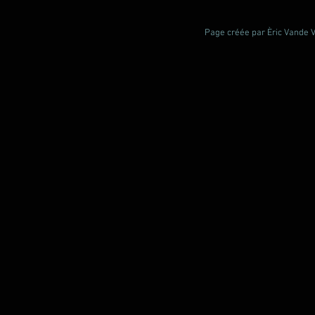
Page créée par Èric Vande Vl