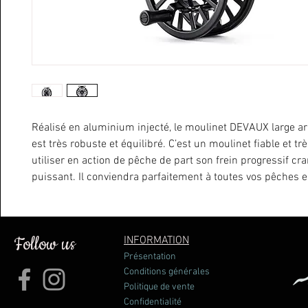
Réalisé en aluminium injecté, le moulinet DEVAUX large a
est très robuste et équilibré. C’est un moulinet fiable et tr
utiliser en action de pêche de part son frein progressif cra
puissant. Il conviendra parfaitement à toutes vos pêches en
réservoir.
Moulinet pour soie 3/5
Poids : 130 gr. Diametre : 85 mm
Follow us
INFORMATION
Présentation
Conditions générales
Politique de vente
Confidentialité