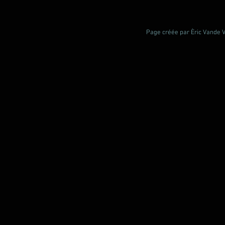
Page créée par Èric Vande Vl