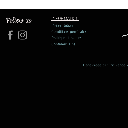
Compatible con las linternas TIKKID, TIKKINA, TIKKA, ZI
ACTIK CORE, TACTIKKA, TACTIKKA + y TACTIKKA +RGB.
Se sirve con cable de carga.
Follow us
INFORMATION
Présentation
Características
Conditions générales
Peso: 23 g
Politique de vente
Confidentialité
Certificaciones: CE
Tipo: batterie rechargeable Lithium-Ion 1250 mAh
Tiempo de carga: 3 h
Page créée par Èric Vande Vl
PVP: 24,9€