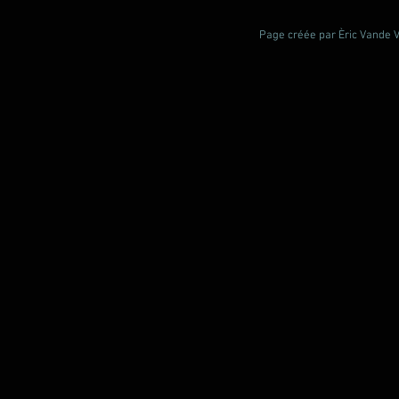
Page créée par Èric Vande Vl