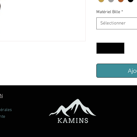
Matériel Bille
*
Sélectionner
Quantité
*
Ajo
ON
nérales
nte