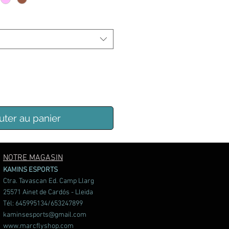
uter au panier
NOTRE MAGASIN
KAMINS ESPORTS
Ctra. Tavascan Ed. Camp Llarg
25571 Ainet de Cardós - Lleida
Tél: 645995134/653247899
kaminsesports@gmail.com
www.marcflyshop.com