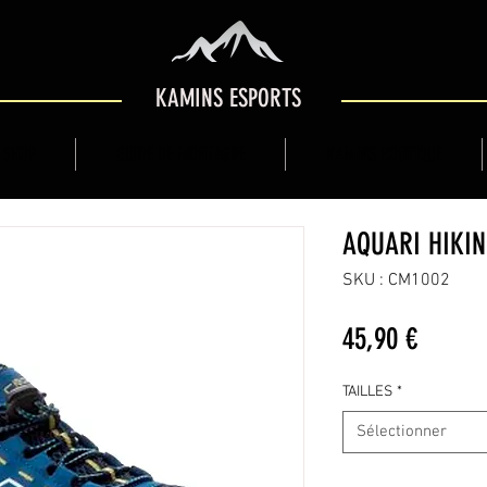
KAMINS ESPORTS
 SHOP
GUIDE DE MONTAGNE
KAMINS BOUTIQUE
AQUARI HIKIN
SKU : CM1002
Prix
45,90 €
TAILLES
*
Sélectionner
Quantité
*