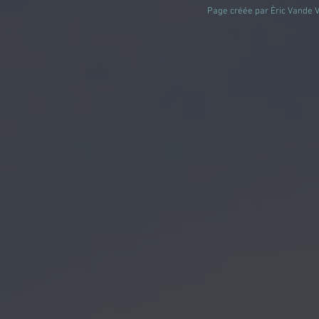
Page créée par Èric Vande Vl