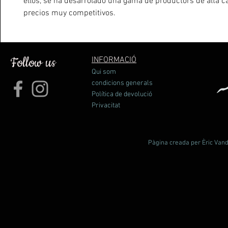
ellos, se ha desarrolado una gama de productors de alta ca
precios muy competitivos.
Follow us
INFORMACIÓ
Qui som
condicions generals
Política de devolució
Privacitat
Pàgina creada per Èric Vande