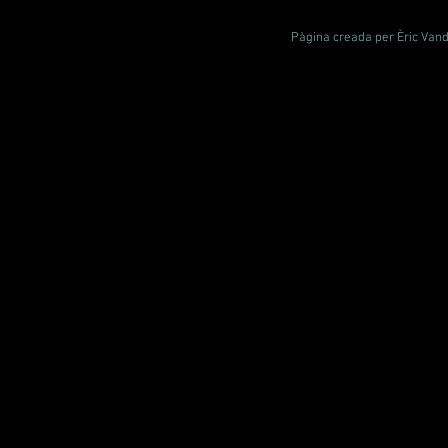
Pàgina creada per Èric Vande