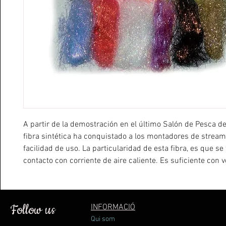
A partir de la demostración en el último Salón de Pesca de
fibra sintética ha conquistado a los montadores de stream
facilidad de uso. La particularidad de esta fibra, es que se f
contacto con corriente de aire caliente. Es suficiente con v
fibras hacia atràs y aplicar aire con el secador de cabello.
necesario usar ni colas ni barnices. La fibra ondulada se 
streamers de mar y moscas para lucio. Las fibras tienen 
Follow us
INFORMACIÓ
movilidad una vez mojadas.
Qui som