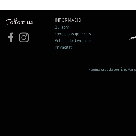
asiento del talón de TPU dentro del cargador aseguran la 
ayuda máximas.
Follow us
INFORMACIÓ
Qui som
condicions generals
Política de devolució
Privacitat
Pàgina creada per Èric Vande