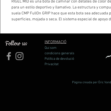
RIGEL MID es una bota de caminar con detalles de color de
para un estilo deportivo y llamativo. La estructura y compu
suela CMP FullOn GRIP hace que esta bota sea adecuada p
superficies, mojada o seca. El sistema especial de apoyo del
tablero de protección de Kevlar, la entresuela de EVA y el f
asiento del talón de TPU dentro del cargador aseguran la 
ayuda máximas.
Follow us
INFORMACIÓ
Qui som
PVP: 94,90€
condicions generals
Política de devolució
Privacitat
Pàgina creada per Èric Vande