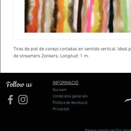
Tiras de piel de conejo cortadas en sentido vertical. Ideal 
de streamers Zonkers. Longitud: 1 m.
Follow us
INFORMACIÓ
Qui som
condicions generals
Política de devolució
Privacitat
Pàgina creada per Èric Vande