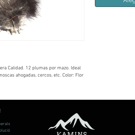
Afeg
ra Calidad. 12 plumas por mazo. Ideal
moscas ahogadas, cercos, etc. Color: Flor
Ó
nerals
olució