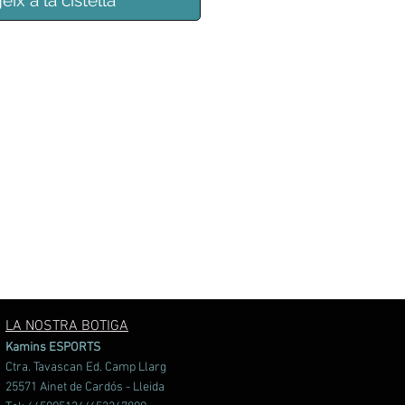
eix a la cistella
LA NOSTRA BOTIGA
Kamins ESPORTS
Ctra. Tavascan Ed. Camp Llarg
25571 Ainet de Cardós - Lleida