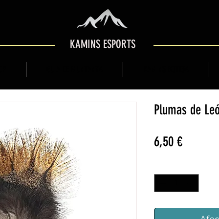
KAMINS ESPORTS
OP
GUIA DE MUNTANYA
KAMINS BOTIGA
Plumas de Leó
Price
6,50 €
Quantitat
*