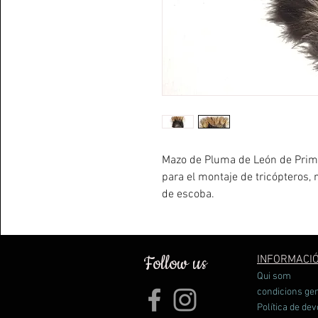
Mazo de Pluma de León de Prime
para el montaje de tricópteros, 
de escoba.
Follow us
INFORMACI
Qui som
condicions ge
Política de dev