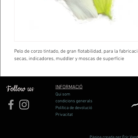
Pelo de corzo tintado, de gran flotabilidad, para la fabric
secas, indicadores, muddler y moscas de superfície
Follow us
INFORMACIÓ
Qui som
condicions generals
Política de devolució
Privacitat
Pàgina creada per Èric Vande