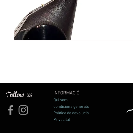
Follow us
INFORMACIÓ
Qui som
condicions generals
Política de devolució
Privacitat