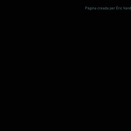
Pàgina creada per Èric Vande