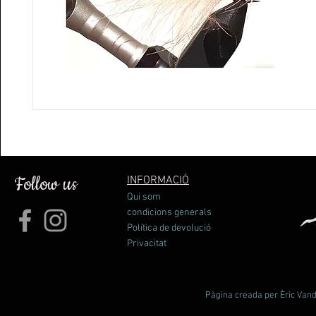
Follow us
INFORMACIÓ
Qui som
condicions generals
Política de devolució
Privacitat
Pàgina creada per Èric Vande