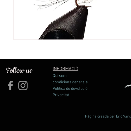
Follow us
INFORMACIÓ
Qui som
condicions generals
Política de devolució
Privacitat
Pàgina creada per Èric Vande