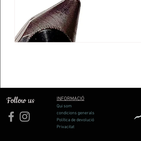
Follow us
INFORMACIÓ
Qui som
condicions generals
Política de devolució
Privacitat