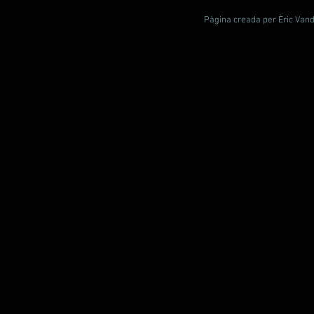
Pàgina creada per Èric Vande