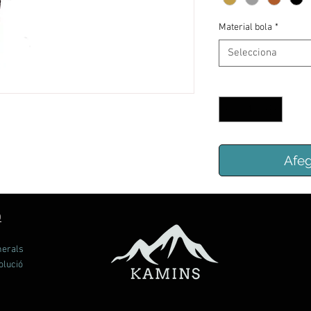
Material bola
*
Selecciona
Quantitat
*
Afeg
Ó
nerals
olució