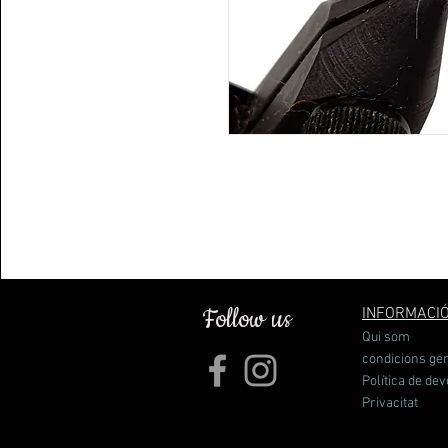
Follow us
INFORMACI
Qui som
condicions ge
Política de dev
Privacitat