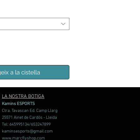
eix a la cistella
LA NOSTRA BOTIGA
Kamins ESPORTS
Ctra. Tavascan Ed. Camp Llarg
25571 Ainet de Cardós - Lleida
Tel: 645995134/653247899
kaminsesports@gmail.com
www.marcflyshop.com