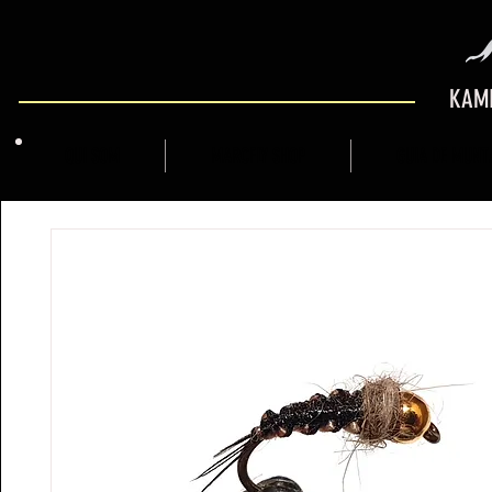
KAMI
QUI SOM
MARCFLY SHOP
GUIA DE MUNT