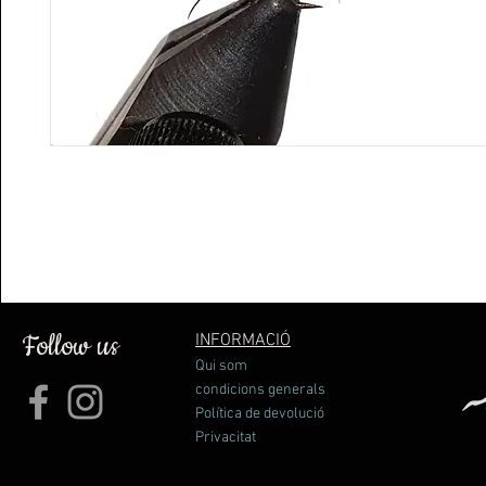
Follow us
INFORMACIÓ
Qui som
condicions generals
Política de devolució
Privacitat