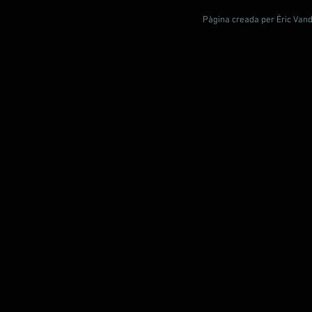
Pàgina creada per Èric Vande