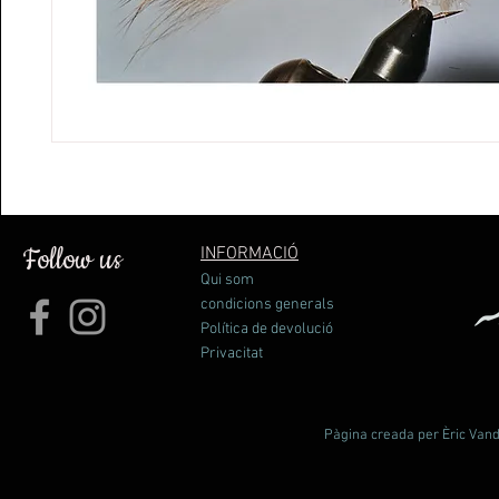
Follow us
INFORMACIÓ
Qui som
condicions generals
Política de devolució
Privacitat
Pàgina creada per Èric Vande