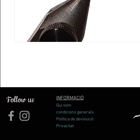
Follow us
INFORMACIÓ
Qui som
condicions generals
Política de devolució
Privacitat