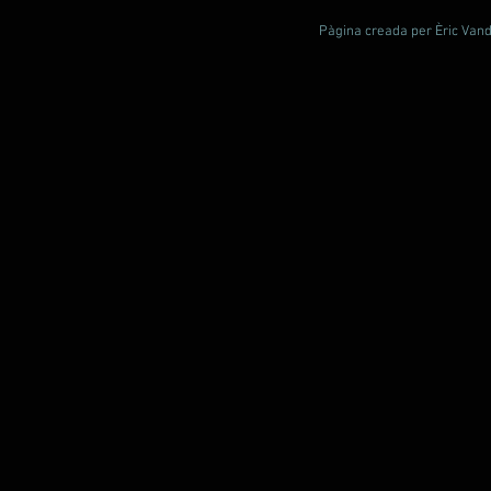
Pàgina creada per Èric Vande