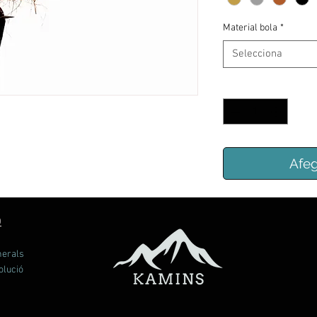
Material bola
*
Selecciona
Quantitat
*
Afeg
Ó
nerals
olució