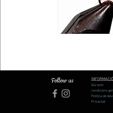
Follow us
INFORMACI
Qui som
condicions ge
Política de dev
Privacitat