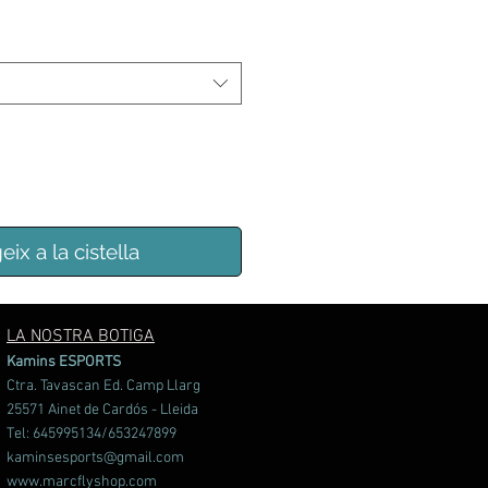
eix a la cistella
LA NOSTRA BOTIGA
Kamins ESPORTS
Ctra. Tavascan Ed. Camp Llarg
25571 Ainet de Cardós - Lleida
Tel: 645995134/653247899
kaminsesports@gmail.com
www.marcflyshop.com