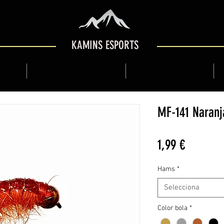
KAMINS ESPORTS
OP
GUIA DE MUNTANYA
KAMINS BOTIGA
MF-141 Naranj
Price
1,99 €
Hams
*
Selecciona
Color bola
*