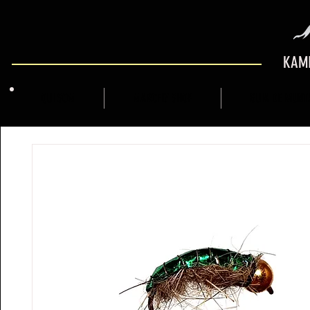
KAMI
QUI SOM
MARCFLY SHOP
GUIA DE MUNT