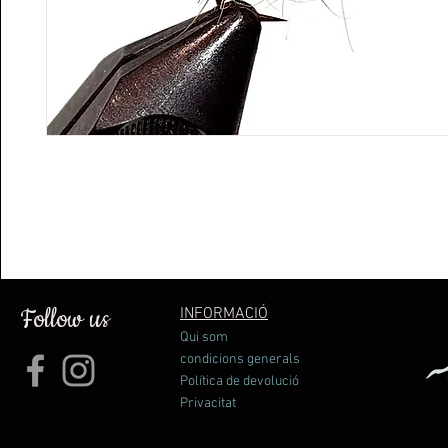
Follow us
INFORMACIÓ
Qui som
condicions generals
Política de devolució
Privacitat