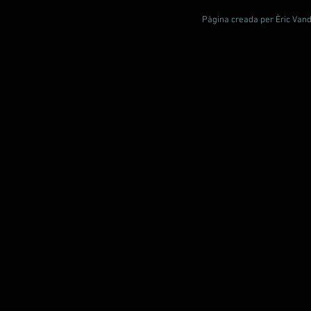
Pàgina creada per Èric Vande