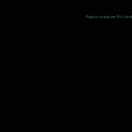
Pàgina creada per Èric Vande