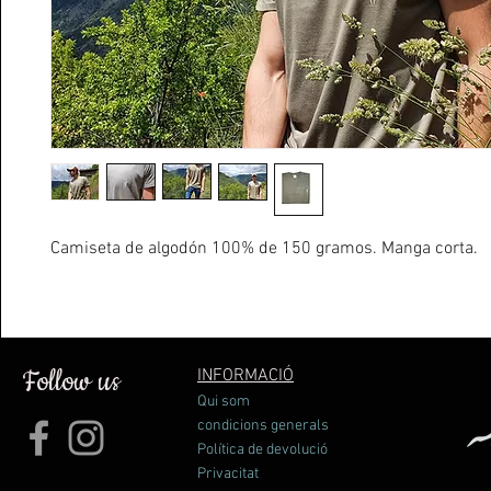
Camiseta de algodón 100% de 150 gramos. Manga corta.
Follow us
INFORMACIÓ
Qui som
condicions generals
Política de devolució
Privacitat