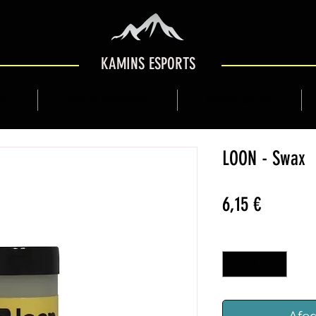
KAMINS ESPORTS
OP
GUIA DE MUNTANYA
KAMINS BOTIGA
LOON - Swax
Price
6,15 €
Quantitat
*