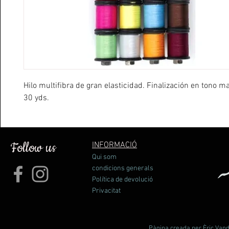
Hilo multifibra de gran elasticidad. Finalización en tono m
30 yds.
Follow us
INFORMACIÓ
Qui som
condicions generals
Política de devolució
Privacitat
Pàgina creada per Èric Vande