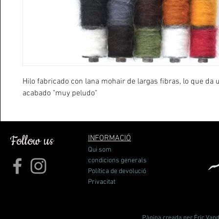
Hilo fabricado con lana mohair de largas fibras, lo que da
acabado "muy peludo"
Follow us
INFORMACIÓ
Qui som
condicions generals
Política de devolució
Privacitat
Pàgina creada per Èric Vande