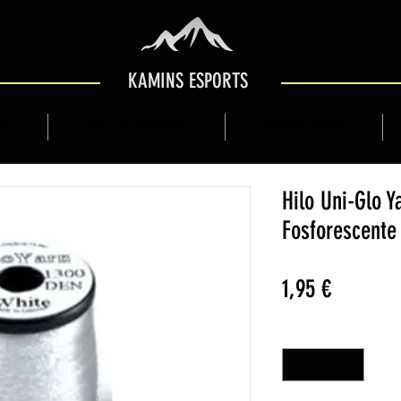
KAMINS ESPORTS
OP
GUIA DE MUNTANYA
KAMINS BOTIGA
Hilo Uni-Glo Y
Fosforescente
Price
1,95 €
Quantitat
*