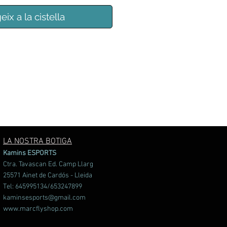
eix a la cistella
LA NOSTRA BOTIGA
Kamins ESPORTS
Ctra. Tavascan Ed. Camp Llarg
25571 Ainet de Cardós - Lleida
Tel: 645995134/653247899
kaminsesports@gmail.com
www.marcflyshop.com