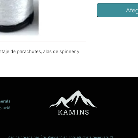
Afeg
ontaje de parachutes, alas de spinner y
Ó
nerals
olució
Pàgina creada per Èric Vande Vliet. Tots els drets reservats ©