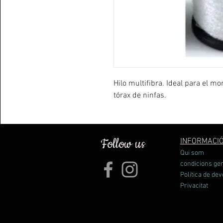
Hilo multifibra. Ideal para el m
tórax de ninfas.
Follow us
INFORMACI
Qui som
condicions ge
Política de dev
Privacitat