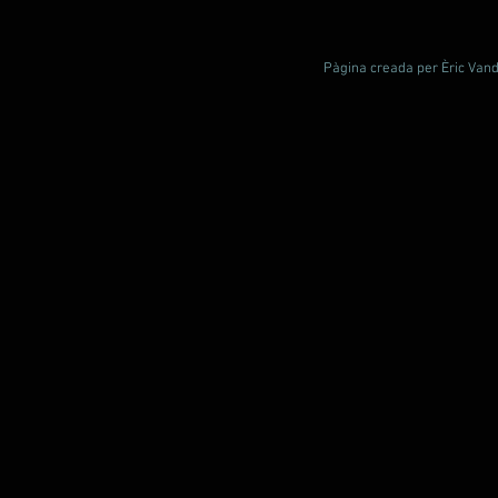
Pàgina creada per Èric Vande