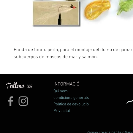
Funda de 5mm. perla, para el montaje del dorso de gamar
subcuerpos de moscas de mar y salmón.
Follow us
INFORMACIÓ
Qui som
condicions generals
Política de devolució
Privacitat
Pàgina creada per Èric Vande