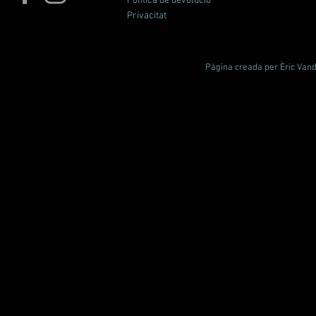
Política de devolució
Privacitat
Pàgina creada per Èric Vande